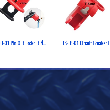
TS-PO-01 Pin Out Lockout ยี่ห้อ T-Safe Circuit Breaker lockout