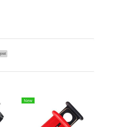
gout
New