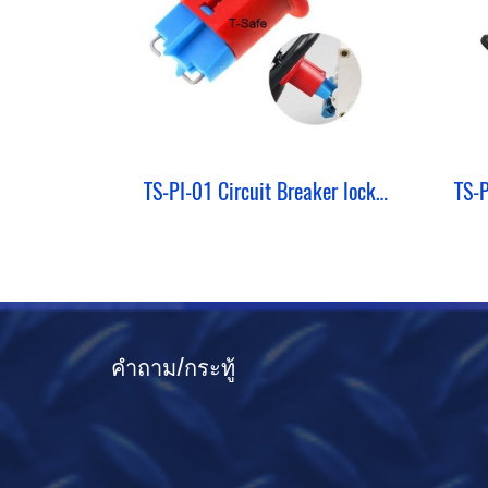
TS-PI-01 Circuit Breaker lockout ยี่ห้อ T-Safe รุ่น Pin In Standard
คำถาม/กระทู้