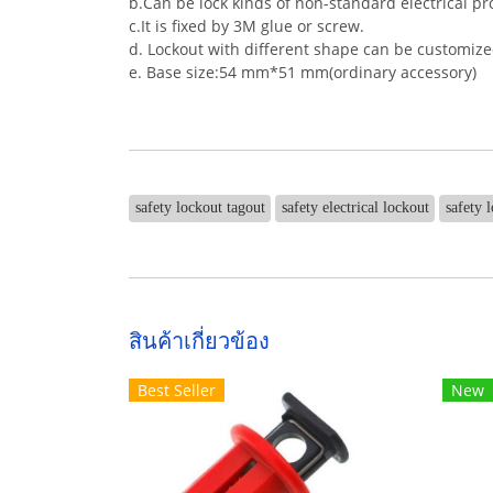
b.Can be lock kinds of non-standard electrical pr
c.It is fixed by 3M glue or screw.
d. Lockout with different shape can be customize
e. Base size:54 mm*51 mm(ordinary accessory)
safety lockout tagout
safety electrical lockout
safety l
สินค้าเกี่ยวข้อง
Best Seller
New