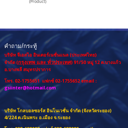
(Product)
คำถาม/กระทู้
บริษัท จีเอสไอ อินเตอร์เนชั่นแนล (ประเทศไทย)
กรุงเทพ และ ทั่วประเทศ
จำกัด (
) 91/50 หมู่ 12 ต.บางแก้ว
อ.บางพลี สมุทรปราการ
โทร. 02-1755651 แฟกซ์ 02-1755652 email :
gsiinter@hotmail.com
บริษัท โกลบอลซอร์ส อินโนเวชั่น จำกัด (จังหวัดระยอง)
4/224 ต.เนินพระ อ.เมือง จ.ระยอง