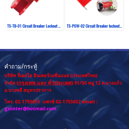
TS-TB-01 Circuit Breaker Lockout ยี่ห้อ T-Safe model Tie Bar Lockout
TS-POW-02 Circuit Breaker lockout ยี่ห้อ T-Safe Model Pin Out Wide
คำถาม/กระทู้
บริษัท จีเอสไอ อินเตอร์เนชั่นแนล (ประเทศไทย)
กรุงเทพ และ ทั่วประเทศ
จำกัด (
) 91/50 หมู่ 12 ต.บางแก้ว
อ.บางพลี สมุทรปราการ
โทร. 02-1755651 แฟกซ์ 02-1755652 email :
gsiinter@hotmail.com